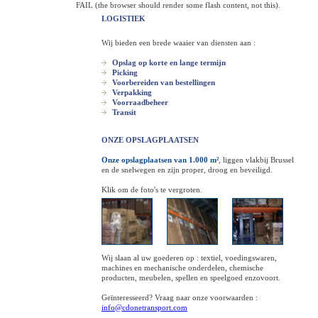
FAIL (the browser should render some flash content, not this).
LOGISTIEK
Wij bieden een brede waaier van diensten aan :
Opslag op korte en lange termijn
Picking
Voorbereiden van bestellingen
Verpakking
Voorraadbeheer
Transit
ONZE OPSLAGPLAATSEN
Onze opslagplaatsen van 1.000 m²
, liggen vlakbij Brussel
en de snelwegen en zijn proper, droog en beveiligd.
Klik om de foto's te vergroten.
Wij slaan al uw goederen op : textiel, voedingswaren,
machines en mechanische onderdelen, chemische
producten, meubelen, spellen en speelgoed enzovoort.
Geïnteresseerd? Vraag naar onze voorwaarden :
info@cdonetransport.com